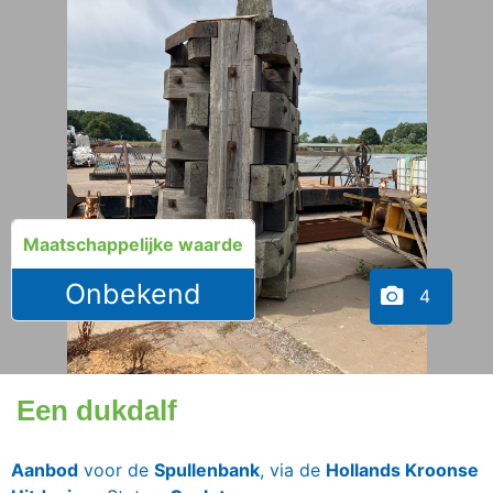
Maatschappelijke waarde
Onbekend
4
Een dukdalf
Aanbod
voor de
Spullenbank
, via de
Hollands Kroonse